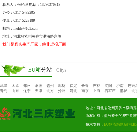
联系人：张经理 电话：13780270318
办公：0317-5482295
传真：0317-5228189
邮箱：molds@163.com
地址：河北省沧州黄骅市渤海路东段
我们是真实生产厂家，绝非虚拟厂商。
EU箱
分站
Citys
武汉
太原
郑州
承德
霸州
廊坊
保定
长春
吉林
沈阳
济南
连云
青岛
山东
辽宁
天津
北方
沧州
河北
南京
上海
石家庄
邯郸
北
地址：河北省沧州黄骅市渤海路东段
版权所有：型号齐全的塑料周转
技术支持：
EU物流箱网站
[河北