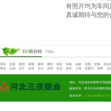
有照片均为车间
真诚期待与您的
EU箱
分站
Citys
武汉
太原
郑州
承德
霸州
廊坊
保定
长春
吉林
沈阳
济南
连云
青岛
山东
辽宁
天津
北方
沧州
河北
南京
上海
石家庄
邯郸
北
地址：河北省沧州黄骅市渤海路东段
版权所有：型号齐全的塑料周转
技术支持：
EU物流箱网站
[河北