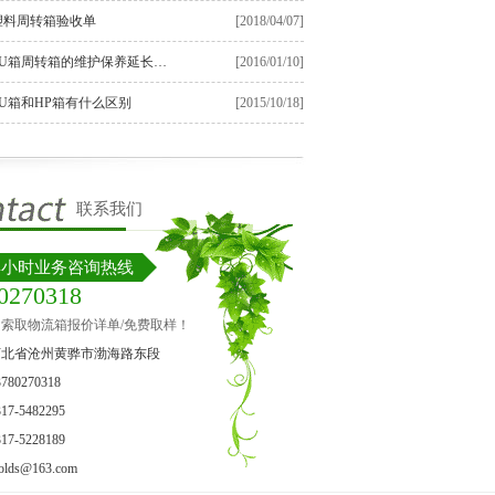
塑料周转箱验收单
[2018/04/07]
江苏EU箱周转箱的维护保养延长使用寿命的方法
[2016/01/10]
U箱和HP箱有什么区别
[2015/10/18]
联系我们
24小时业务咨询热线
0270318
苏EU周转箱存仓库
江苏1800吨EU周转箱注塑机
江苏E
索取物流箱报价详单/免费取样！
河北省沧州黄骅市渤海路东段
80270318
7-5482295
7-5228189
ds@163.com