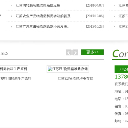
江苏周转箱智能管理系统应用
[2018/04/07]
江苏
韩
江苏农业产品物流塑料周转箱的普及
[2015/12/06]
江苏广汽丰田物流副总刘小云发表重要讲话
[2015/10/23]
江苏E
更多>>
SES
7×
1378
苏塑料周转箱生产原料
江苏EU物流箱堆叠存储
江
联系我们
地址：
电话：137
销售：031
传真：031
邮箱：mol