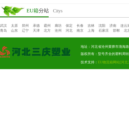
EU箱
分站
Citys
武汉
太原
郑州
承德
霸州
廊坊
保定
长春
吉林
沈阳
济南
连云
青岛
山东
辽宁
天津
北方
沧州
河北
南京
上海
石家庄
邯郸
北
地址：河北省沧州黄骅市渤海路东段
版权所有：型号齐全的塑料周转
技术支持：
EU物流箱网站
[河北