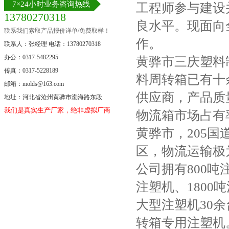
7×24小时业务咨询热线
工程师参与建设
13780270318
良水平。现面向
联系我们索取产品报价详单/免费取样！
作。
联系人：张经理 电话：13780270318
办公：0317-5482295
黄骅市三庆塑料
传真：0317-5228189
料周转箱已有十
邮箱：molds@163.com
供应商，产品质
地址：河北省沧州黄骅市渤海路东段
我们是真实生产厂家，绝非虚拟厂商。
物流箱市场占有
黄骅市，205国
区，物流运输极
公司拥有
800吨
注塑机、1800
大型注塑机30
转箱专用注塑机