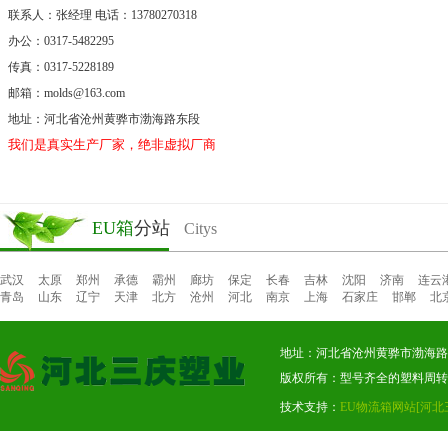
联系人：张经理 电话：13780270318
办公：0317-5482295
传真：0317-5228189
邮箱：molds@163.com
地址：河北省沧州黄骅市渤海路东段
我们是真实生产厂家，绝非虚拟厂商。
EU箱
分站
Citys
武汉
太原
郑州
承德
霸州
廊坊
保定
长春
吉林
沈阳
济南
连云
青岛
山东
辽宁
天津
北方
沧州
河北
南京
上海
石家庄
邯郸
北
地址：河北省沧州黄骅市渤海路东段
版权所有：型号齐全的塑料周转
技术支持：
EU物流箱网站
[河北