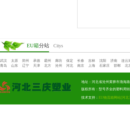
EU箱
分站
Citys
武汉
太原
郑州
承德
霸州
廊坊
保定
长春
吉林
沈阳
济南
连云
青岛
山东
辽宁
天津
北方
沧州
河北
南京
上海
石家庄
邯郸
北
地址：河北省沧州黄骅市渤海路东段
版权所有：型号齐全的塑料周转
技术支持：
EU物流箱网站
[河北