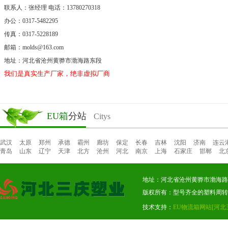
联系人：张经理 电话：13780270318
办公：0317-5482295
传真：0317-5228189
邮箱：molds@163.com
地址：河北省沧州黄骅市渤海路东段
我们是真实生产厂家，绝非虚拟厂商。
EU箱
分站
Citys
武汉
太原
郑州
承德
霸州
廊坊
保定
长春
吉林
沈阳
济南
连云
青岛
山东
辽宁
天津
北方
沧州
河北
南京
上海
石家庄
邯郸
北
地址：河北省沧州黄骅市渤海路东段
版权所有：型号齐全的塑料周转
技术支持：
EU物流箱网站
[河北