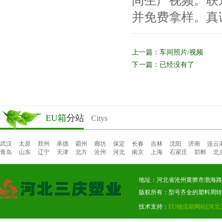
间生产视频。联
并免费拿样。真
上一篇：
车间照片/视频
下一篇：
已经没有了
EU箱
分站
Citys
武汉
太原
郑州
承德
霸州
廊坊
保定
长春
吉林
沈阳
济南
连云
青岛
山东
辽宁
天津
北方
沧州
河北
南京
上海
石家庄
邯郸
北
地址：河北省沧州黄骅市渤海路东段
版权所有：型号齐全的塑料周转
技术支持：
EU物流箱网站
[河北