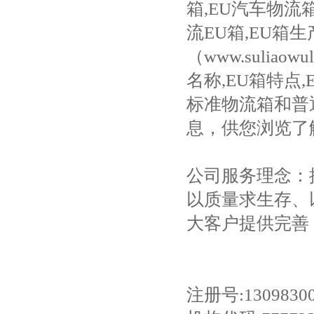
箱
,EU
汽车物流
流
EU
箱
,EU
箱生
（
www.suliaowul
名称
,EU
箱特点
,
标准物流箱和普
息，供您浏览了
公司服务理念：
以质量求生存、
大客户提供完善
注册号
:1309830