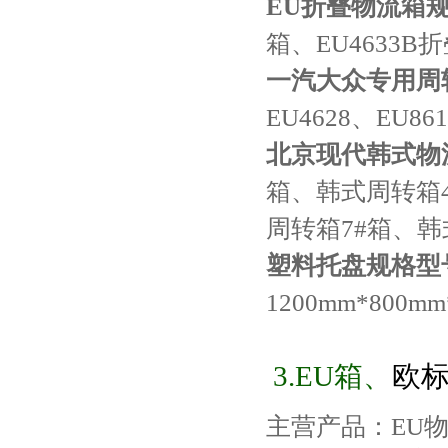
EU折叠物流箱
箱、EU4633B
一汽大众专用周
EU4628、EU86
北京现代韩式物
箱、
韩式周转箱
周转箱
7#箱、
韩
塑料托盘
规格
型
1200mm*800mm
3.EU箱、
欧
主营产品：
EU