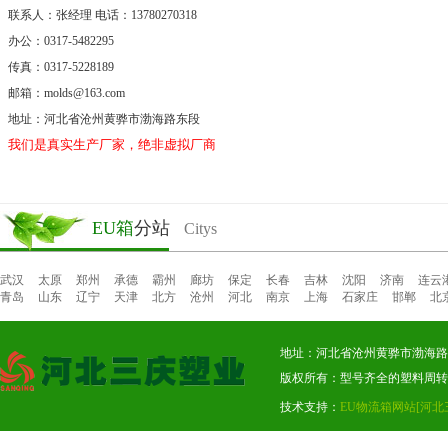
联系人：张经理 电话：13780270318
办公：0317-5482295
传真：0317-5228189
邮箱：molds@163.com
地址：河北省沧州黄骅市渤海路东段
我们是真实生产厂家，绝非虚拟厂商。
EU箱
分站
Citys
武汉
太原
郑州
承德
霸州
廊坊
保定
长春
吉林
沈阳
济南
连云
青岛
山东
辽宁
天津
北方
沧州
河北
南京
上海
石家庄
邯郸
北
地址：河北省沧州黄骅市渤海路东段
版权所有：型号齐全的塑料周转
技术支持：
EU物流箱网站
[河北